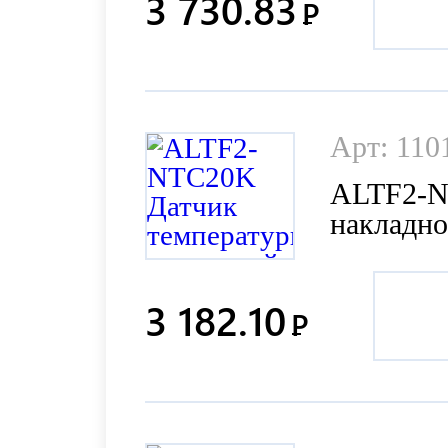
3 730.83
Р
Арт: 110
ALTF2-N
накладн
3 182.10
Р