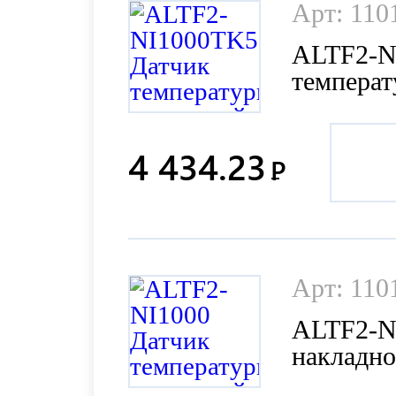
Арт: 110
ALTF2-N
температ
4 434.23
Р
Арт: 110
ALTF2-N
накладн