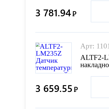
3 781.94
Р
Арт: 110
ALTF2-L
накладн
3 659.55
Р