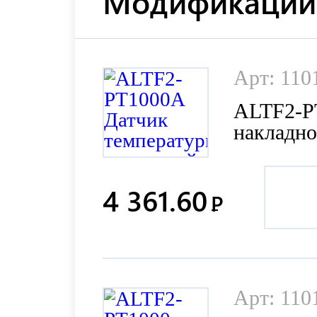
Модификации 
Арт: 110
ALTF2-P
накладн
4 361.60
Р
Арт: 110