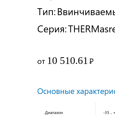
Тип:
Ввинчиваем
Серия:
THERMasr
10 510.61
от
Р
Основные характерис
Диапазон
-35 ..