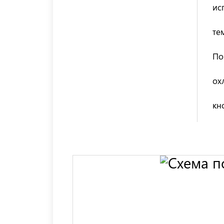
ис
те
По
ох
кн