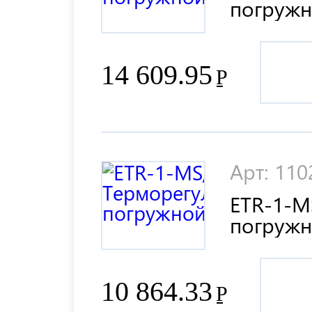
погруж
14 609.95
Р
Арт: 11
ETR-1-M
погруж
10 864.33
Р