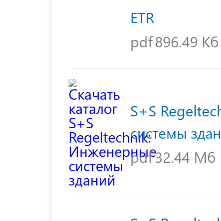
ETR
pdf
896.49 Кб
S+S Regeltec
системы зда
pdf
32.44 Мб