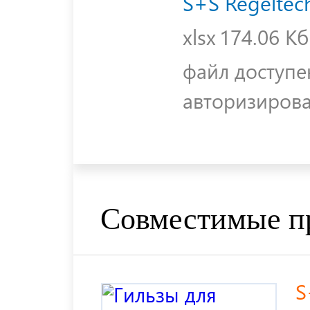
S+S Regeltec
xlsx
174.06 Кб
файл доступе
авторизиров
Совместимые п
S