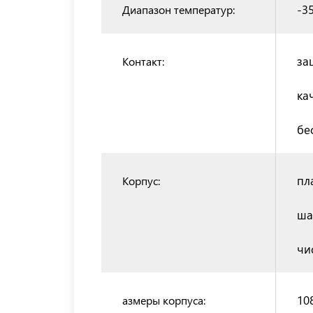
-35
Диапазон температур:
за
Контакт:
ка
бе
пл
Корпус:
ша
чи
10
азмеры корпуса: