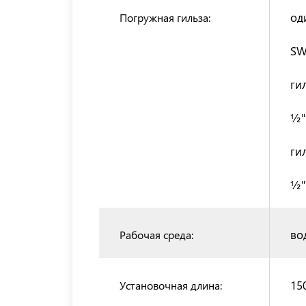
од
Погружная гильза:
SW
ги
½"
ги
½"
во
Рабочая среда:
15
Установочная длина: