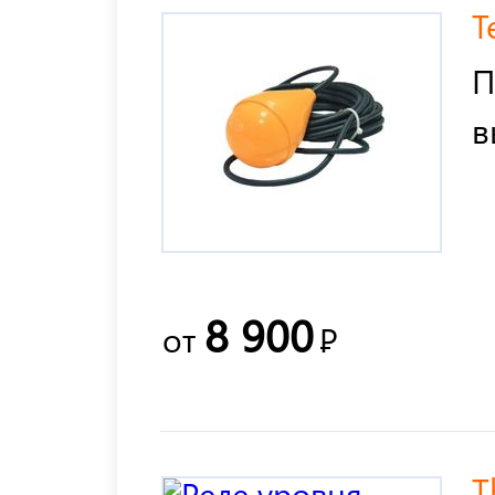
T
П
в
8 900
от
Р
T