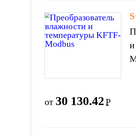
S
П
и
M
30 130.42
от
Р