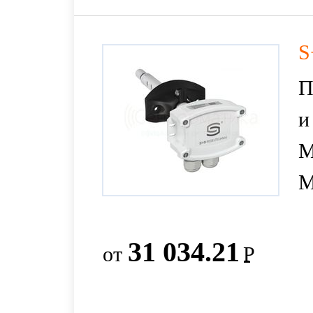
S
П
и
M
M
31 034.21
от
Р