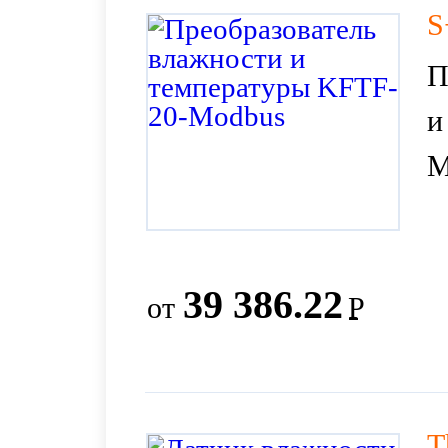
S
П
и
M
39 386.22
от
Р
T