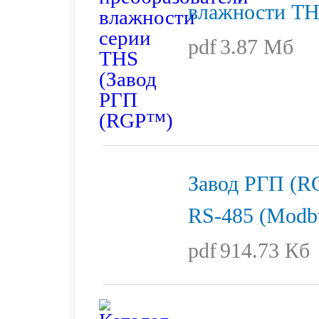
влажности T
pdf
3.87 Мб
Завод РГП (R
RS-485 (Modb
pdf
914.73 Кб