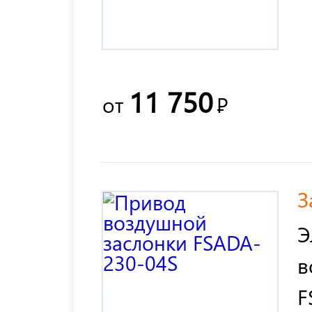
11 750
от
Р
З
Э
в
F