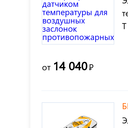
т
T
14 040
от
Р
Б
Э