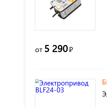
5 290
от
Р
Б
Э