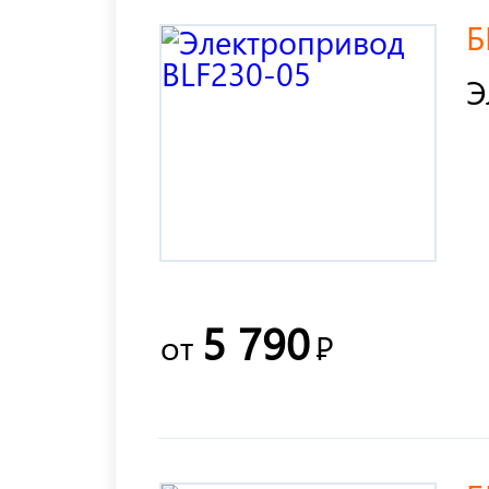
Б
Э
5 790
от
Р