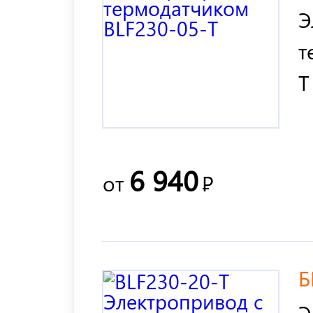
Э
т
T
6 940
от
Р
Б
Э