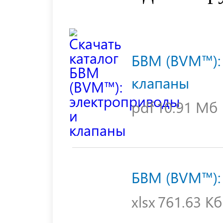
БВМ (BVM™):
клапаны
pdf
10.91 Мб
БВМ (BVM™): 
xlsx
761.63 Кб