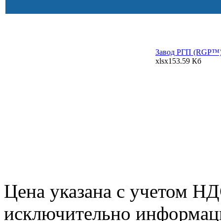
Завод РГП (RGP™):
xlsx
153.59 Кб
Цена указана с учетом Н
исключительно информаци