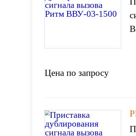
П
с
В
Цена по запросу
Р
П