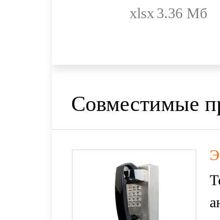
xlsx
3.36 Мб
Совместимые п
Э
Т
а