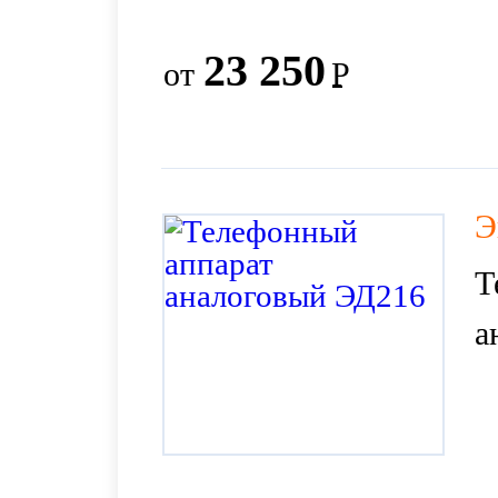
23 250
от
Р
Э
Т
а