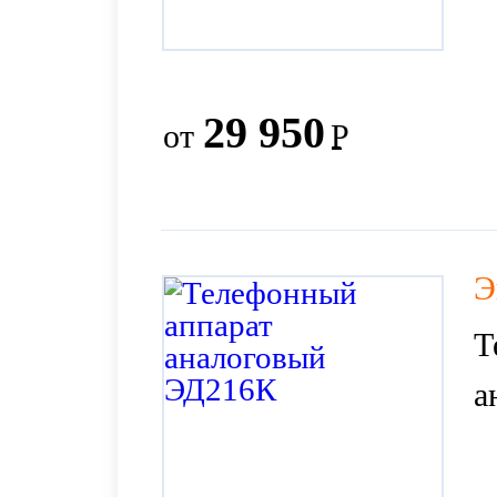
29 950
от
Р
Э
Т
а