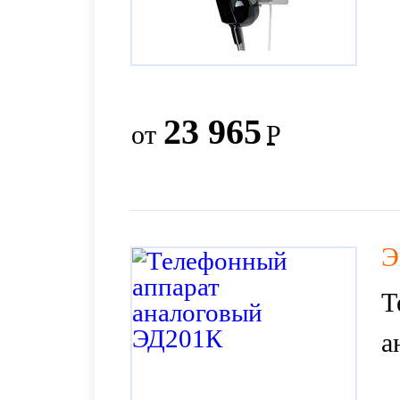
23 965
от
Р
Э
Т
а