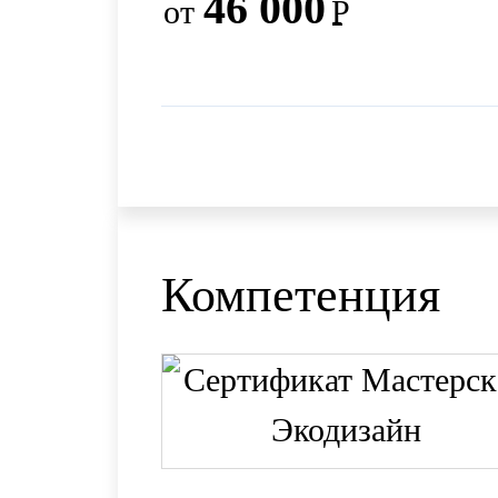
46 000
от
Р
Компетенция