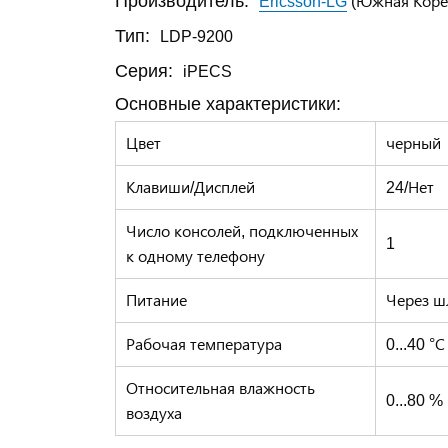
Производитель:
Ericsson-LG
(Южная Коре
Тип:
LDP-9200
Серия:
iPECS
Основные характеристики:
Цвет
черный
Клавиши/Дисплей
24/Нет
Число консолей, подключенных
1
к одному телефону
Питание
Через ш
Рабочая температура
0...40 °С
Относительная влажность
0...80 %
воздуха