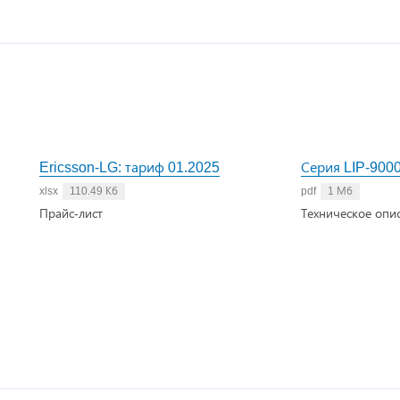
Ericsson-LG: тариф 01.2025
Серия LIP-900
xlsx
110.49 Кб
pdf
1 Мб
Прайс-лист
Техническое опи