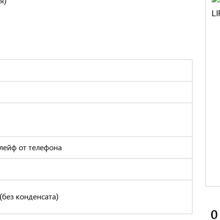
я)
лейф от телефона
 (без конденсата)
0