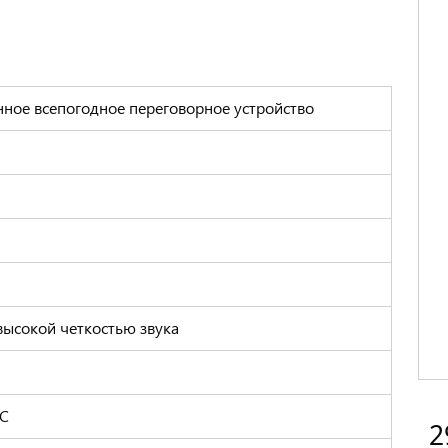
ое всепогодное переговорное устройство
высокой четкостью звука
°C
2