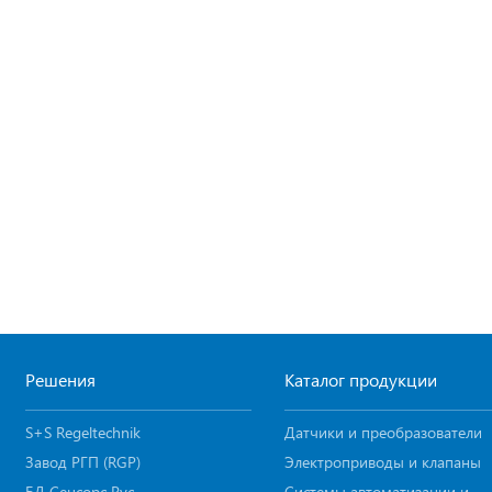
Решения
Каталог продукции
S+S Regeltechnik
Датчики и преобразователи
Завод РГП (RGP)
Электроприводы и клапаны
БД Сенсорс Рус
Системы автоматизации и