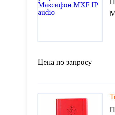
П
М
Цена по запросу
T
П