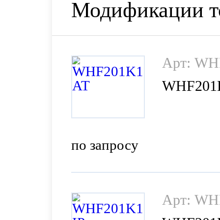
Модификации т
Арт: WH
WHF201
по запросу
Арт: WH