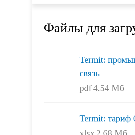
Файлы для загр
Termit: пром
связь
pdf
4.54 Мб
Termit: тариф 
xlsx
2.68 Мб