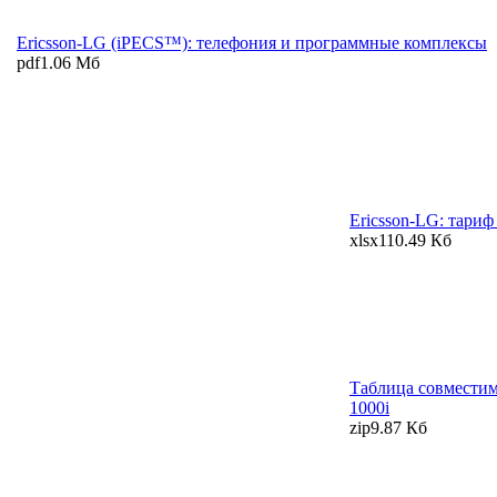
Ericsson-LG (iPECS™): телефония и программные комплексы
pdf
1.06 Мб
Ericsson-LG: тариф
xlsx
110.49 Кб
Таблица совместим
1000i
zip
9.87 Кб