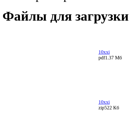
Файлы для загрузки
10xxi
pdf
1.37 Мб
10xxi
zip
522 Кб