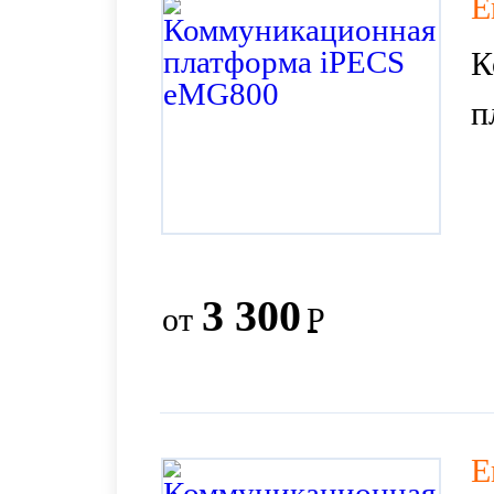
E
К
п
3 300
от
Р
E