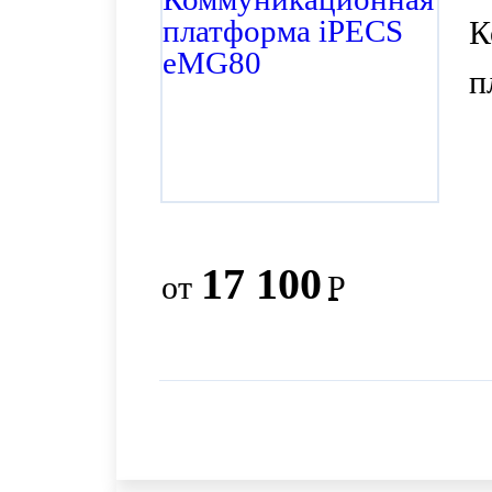
К
п
17 100
от
Р