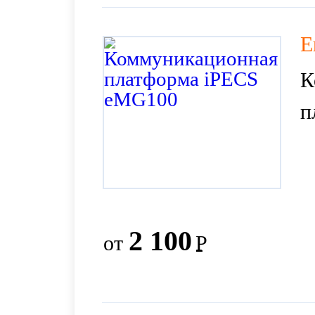
E
К
п
2 100
от
Р