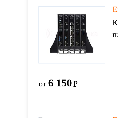
E
К
п
6 150
от
Р