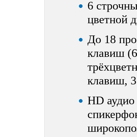
6 строчны
цветной д
До 18 пр
клавиш (6
трёхцвет
клавиш, 3
HD аудио
спикерфо
широкопо