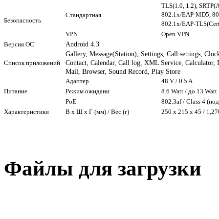
TLS(1.0, 1.2), SRTP(
802.1x/EAP-MD5, 80
Стандартная
Безопасность
802.1x/EAP-TLS(Cert
VPN
Open VPN
Android 4.3
Версия ОС
Gallery, Message(Station), Settings, Call settings, Cl
Contact, Calendar, Call log, XML Service, Calculator,
Список приложений
Mail, Browser, Sound Record, Play Store
Адаптер
48 V / 0.5 A
Питание
Режим ожидани
8.6 Watt / до 13 Watt
PoE
802.3af / Class 4 (п
Характеристики
В x Ш x Г (мм) / Вес (г)
250 x 215 x 45 / 1,27
Файлы для загрузки