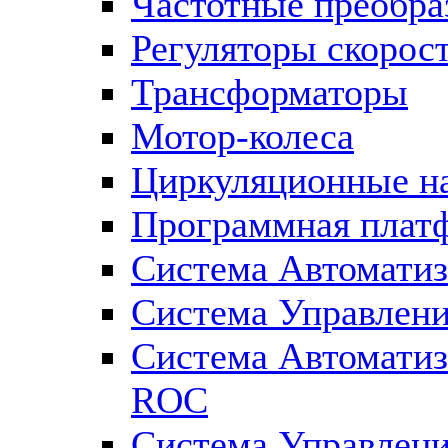
Частотные преобра
Регуляторы скорос
Трансформаторы
Мотор-колеса
Циркуляционные н
Программная плат
Система Автоматиз
Система Управлен
Система Автомати
ROC
Система Управлен