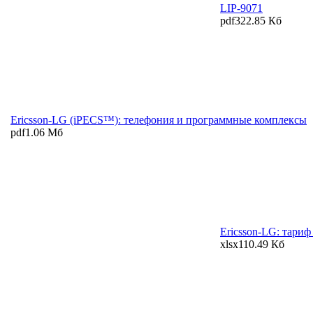
LIP-9071
pdf
322.85 Кб
Ericsson-LG (iPECS™): телефония и программные комплексы
pdf
1.06 Мб
Ericsson-LG: тариф
xlsx
110.49 Кб