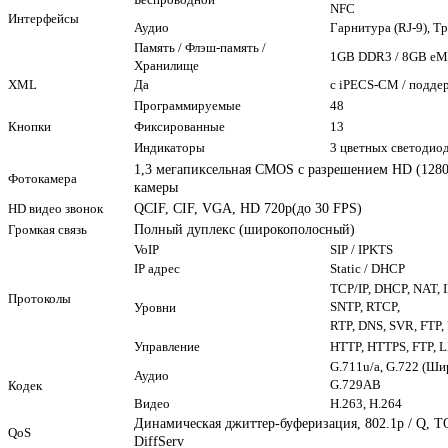
NFC
Интерфейсы
Аудио
Гарнитура (RJ-9), Т
Память / Флэш-память /
1GB DDR3 / 8GB e
Хранилище
XML
Да
с iPECS-CM / подд
Программируемые
48
Кнопки
Фиксированные
13
Индикаторы
3 цветных светодио
1,3 мегапиксельная CMOS с разрешением HD (1280 
Фотокамера
камеры
QCIF, CIF, VGA, HD 720p(до 30 FPS)
HD видео звонок
Полный дуплекс (широкополосный)
Громкая связь
VoIP
SIP / IPKTS
IP адрес
Static / DHCP
TCP/IP, DHCP, NAT, 
Протоколы
SNTP, RTCP,
Уровни
RTP, DNS, SVR, FTP,
Управление
HTTP, HTTPS, FTP,
G.711u/a, G.722 (Ши
Аудио
G.729AB
Кодек
Видео
H.263, H.264
Динамическая джиттер-буферизация, 802.1p / Q, T
QoS
DiffServ