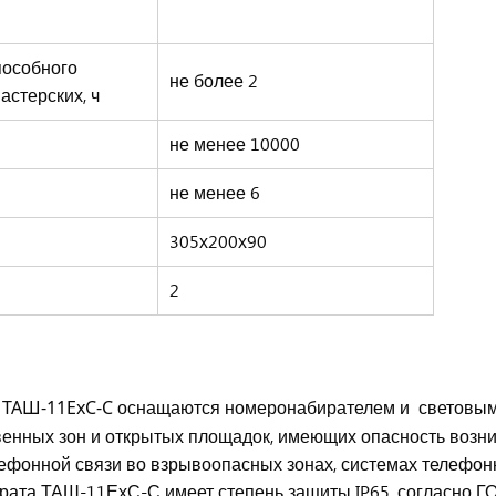
пособного
не более 2
астерских, ч
не менее 10000
не менее 6
305х200х90
2
ы
ТАШ-11ЕхС-С
оснащаются номеронабирателем и световым 
венных зон и открытых площадок, имеющих опасность возн
ефонной связи во взрывоопасных зонах, системах телефон
рата ТАШ-11ЕхС-С имеет степень защиты IP65, согласно ГОС