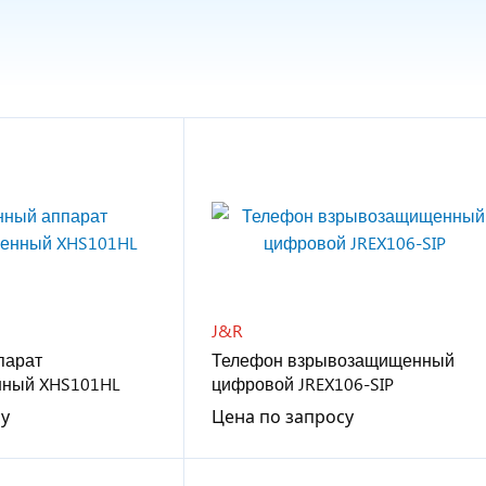
J&R
парат
Телефон взрывозащищенный
ный XHS101HL
цифровой JREX106-SIP
су
Цена по запросу