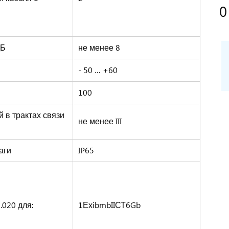
0
дБ
не менее 8
- 50 … +60
100
 в трактах связи
не менее III
аги
IP65
.020 для:
1ЕхibmbIIСТ6Gb