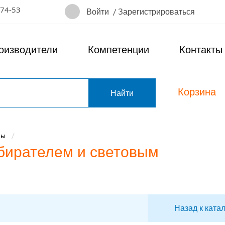
-74-53
Войти
/
Зарегистрироваться
оизводители
Компетенции
Контакты
Корзина
т
ны
бирателем и световым
Назад к ката