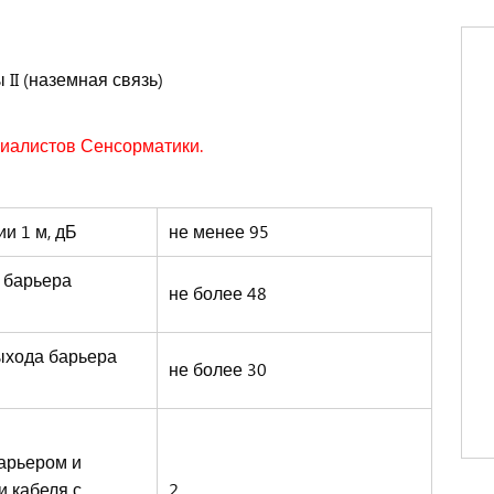
I (наземная связь)
циалистов Сенсорматики.
и 1 м, дБ
не менее 95
 барьера
не более 48
ыхода барьера
не более 30
арьером и
 кабеля с
2