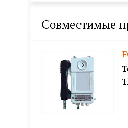
Совместимые п
F
Т
Т