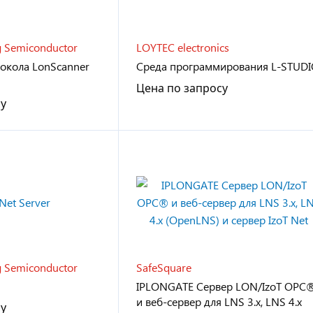
g Semiconductor
LOYTEC electronics
окола LonScanner
Среда программирования L‑STUD
Цена по запросу
су
g Semiconductor
SafeSquare
IPLONGATE Сервер LON/IzoT OPC
и веб-сервер для LNS 3.x, LNS 4.x
су