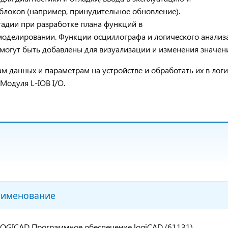
локов (например, принудительное обновление).
адии при разработке плана функций в
оделировании. Функции осциллографа и логического анализ
ы могут быть добавлены для визуализации и изменения значе
м данных и параметрам на устройстве и обработать их в лог
Модуля L-IOB I/O.
именование
LOGICAD Программное обеспечение logiCAD (61131)