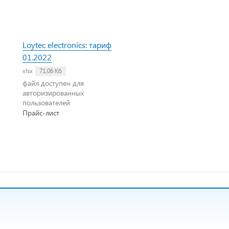
Loytec electronics: тариф
01.2022
xlsx
71.06 Кб
файл доступен для
авторизированных
пользователей
Прайс-лист