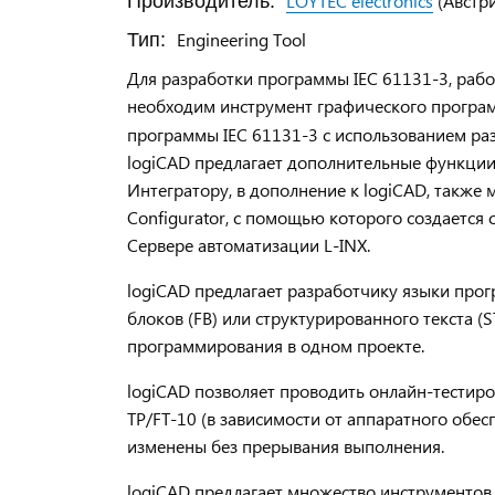
LOYTEC electronics
(Австри
Производитель:
Engineering Tool
Тип:
Для разработки программы IEC 61131-3, раб
необходим инструмент графического прогр
программы IEC 61131-3 с использованием ра
logiCAD
предлагает дополнительные функции 
Интегратору, в дополнение к logiCAD, также
Configurator, с помощью которого создаетс
Сервере автоматизации L-INX.
logiCAD
предлагает разработчику языки про
блоков (FB) или структурированного текста 
программирования в одном проекте.
logiCAD позволяет проводить онлайн-тестиров
TP/FT-10 (в зависимости от аппаратного обес
изменены без прерывания выполнения.
logiCAD
предлагает множество инструментов д