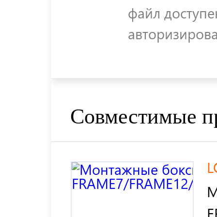
файл доступе
авторизиров
Совместимые п
L
М
F