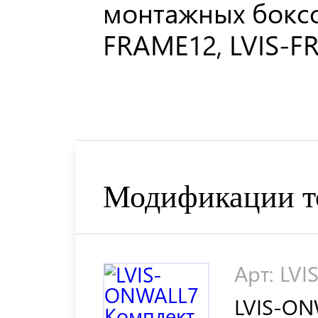
монтажных боксо
FRAMЕ12, LVIS-F
Модификации т
Арт: LV
LVIS-ON