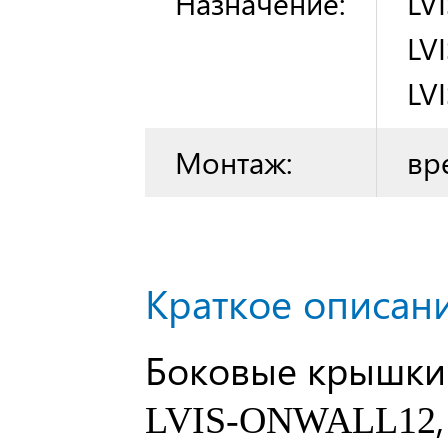
Назначение:
LV
LV
LV
Монтаж:
вр
Краткое описани
Боковые крышк
LVIS-ONWALL12