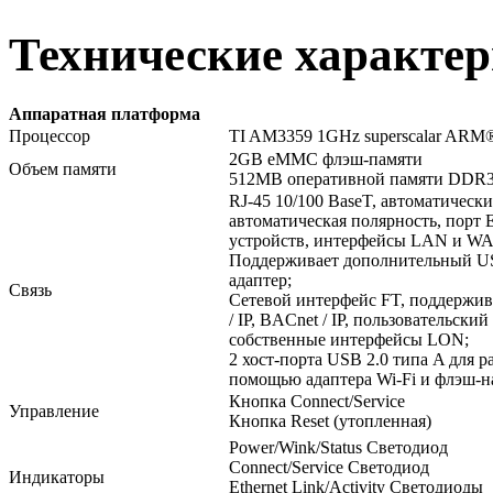
Технические характе
Аппаратная платформа
Процессор
TI AM3359 1GHz superscalar ARM®
2GB eMMC флэш-памяти
Объем памяти
512MB оперативной памяти DDR
RJ-45 10/100 BaseT, автоматическ
автоматическая полярность, порт E
устройств, интерфейсы LAN и W
Поддерживает дополнительный U
адаптер;
Связь
Сетевой интерфейс FT, поддержи
/ IP, BACnet / IP, пользовательский 
собственные интерфейсы LON;
2 хост-порта USB 2.0 типа A для 
помощью адаптера Wi-Fi и флэш-н
Кнопка Connect/Service
Управление
Кнопка Reset (утопленная)
Power/Wink/Status Светодиод
Connect/Service Светодиод
Индикаторы
Ethernet Link/Activity Светодиоды