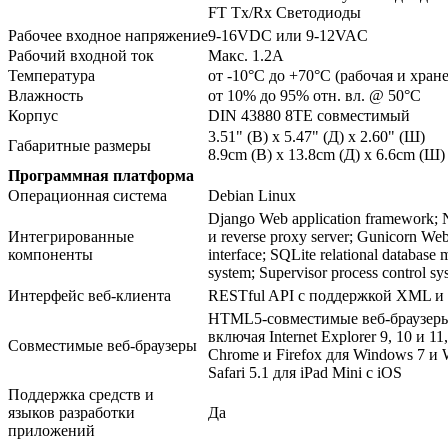
FT Tx/Rx Светодиоды
Рабочее входное напряжение
9-16VDC или 9-12VAC
Рабочий входной ток
Макс. 1.2A
Температура
от -10°C до +70°C (рабочая и хран
Влажность
от 10% до 95% отн. вл. @ 50°C
Корпус
DIN 43880 8TE совместимый
3.51" (В) x 5.47" (Д) x 2.60" (Ш)
Габаритные размеры
8.9cm (В) x 13.8cm (Д) x 6.6cm (Ш)
Программная платформа
Операционная система
Debian Linux
Django Web application framework; 
Интегрированные
и reverse proxy server; Gunicorn We
компоненты
interface; SQLite relational databas
system; Supervisor process control sy
Интерфейс веб-клиента
RESTful API с поддержкой XML и
HTML5-совместимые веб-браузеры
включая Internet Explorer 9, 10 и 11,
Совместимые веб-браузеры
Chrome и Firefox для Windows 7 и 
Safari 5.1 для iPad Mini с iOS
Поддержка средств и
языков разработки
Да
приложений