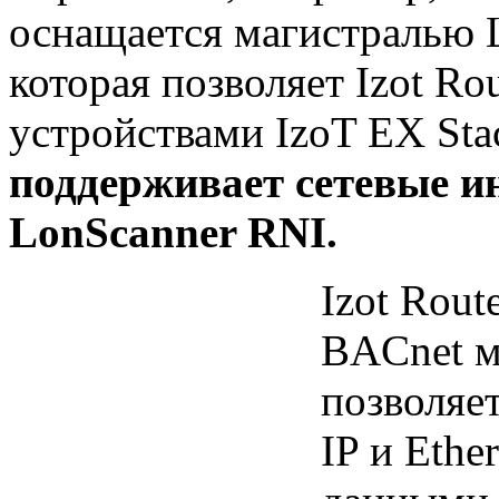
оснащается магистралью L
которая позволяет Izot Ro
устройствами IzoT EX St
поддерживает сетевые и
LonScanner RNI.
Izot Rout
BACnet м
позволяе
IP и Ethe