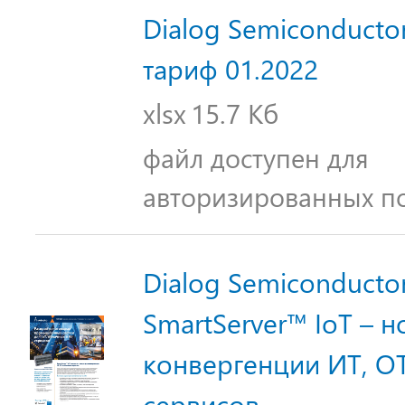
Dialog Semiconductor
тариф 01.2022
xlsx
15.7 Кб
файл доступен для
авторизированных п
Dialog Semiconductor
SmartServer™ IoT – н
конвергенции ИТ, О
сервисов