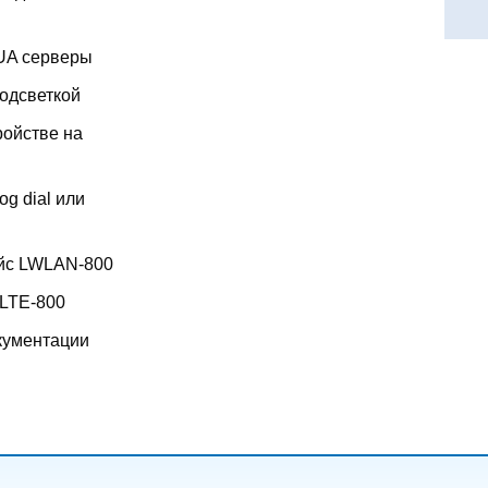
UA серверы
подсветкой
ойстве на
g dial или
йс LWLAN-800
 LTE-800
кументации