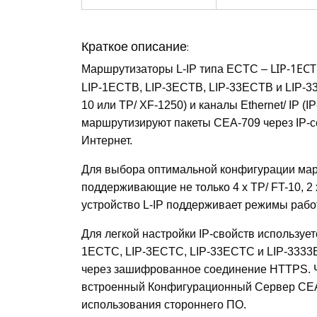
Краткое описание:
Маршрутизаторы L-IP типа ECTC
–
LIP-1EC
LIP-1ECTB, LIP-3ECTB, LIP-33ECTB и LIP-3
10 или TP/ XF-1250) и каналы Ethernet/ IP (
маршрутизируют пакеты CEA-709 через IP-сет
Интернет.
Для выбора оптимальной конфигурации марш
поддерживающие не только 4 x TP/ FT-10, 2 x
устройство L-IP поддерживает режимы работы
Для легкой настройки IP-свойств используе
1ECTC, LIP-3ECTC, LIP-33ECTC и LIP-3333
через зашифрованное соединение HTTPS. Ч
встроенный Конфигурационный Сервер CEA-8
использования стороннего ПО.