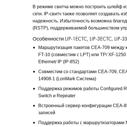
В режиме свитча можно построить шлейф из
сети. IP-свитч также позволяет создавать 
надежность. Избыточность возможна благода
(RSTP), поддерживаемой большинством уп
Особенности LIP-1ECTC, LIP-3ECTC, LIP-3
Маршрутизация пакетов CEA-709 между 
FT-10 (совместим с LPT) или TP/ XF-1250
Ethernet/ IP (IP-852)
Совместим со стандартами CEA-709, CEA
14908-1 (LonMark Система)
Поддержка режимов работы Configured Ro
Switch и Repeater
Встроенный сервер конфигурации CEA-8
записей
Поддержка работы с маршрутизаторами 