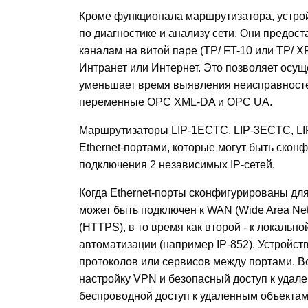
Кроме функционала маршрутизатора, устро
по диагностике и анализу сети. Они предост
каналам на витой паре (TP/ FT-10 или TP/ XF
Интранет или Интернет. Это позволяет осу
уменьшает время выявления неисправносте
переменные OPC XML-DA и OPC UA.
Маршрутизаторы LIP-1ECTC, LIP-3ECTC, L
Ethernet-портами, которые могут быть скон
подключения 2 независимых IP-сетей.
Когда Ethernet-порты сконфигурированы для
может быть подключен к WAN (Wide Area Ne
(HTTPS), в то время как второй - к локальн
автоматизации (например IP-852). Устройст
протоколов или сервисов между портами. 
настройку VPN и безопасный доступ к удал
беспроводной доступ к удаленным объектам