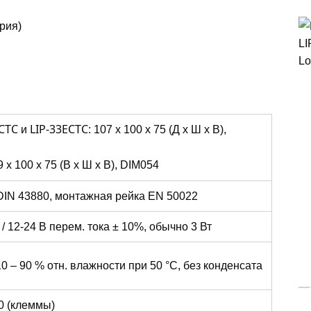
рия)
ECTС
и
LIP-33ECTС
: 107 x 100 x 75 (Д x Ш x В),
9 x 100 x 75 (В x Ш x В), DIM054
DIN 43880, монтажная рейка EN 50022
а / 12-24 В перем. тока ± 10%, обычно 3 Вт
 10 – 90 % отн. влажности при 50 °C, без конденсата
20 (клеммы)