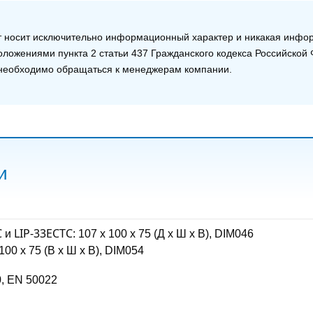
т носит исключительно информационный характер и никакая информ
ложениями пункта 2 статьи 437 Гражданского кодекса Российско
е необходимо обращаться к менеджерам компании.
и
С
и
LIP-33ECTС
: 107 x 100 x 75 (Д x Ш x В), DIM046
 100 x 75 (В x Ш x В), DIM054
0, EN 50022