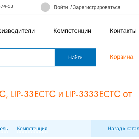
-74-53
Войти
/
Зарегистрироваться
оизводители
Компетенции
Контакты
Корзина
т
, LIP-33ECTС и LIP-3333ECTС от
ель
Компетенция
Назад к ката