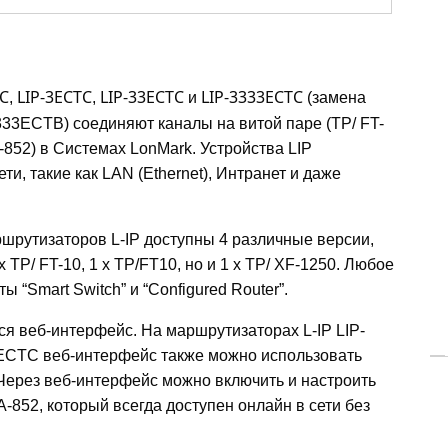
TС
,
LIP-3ECTС
,
LIP-33ECTС
и
LIP-3333ECTС
(замена
333ECTB) соединяют каналы на витой паре (TP/ FT-
IP-852) в Системах LonMark. Устройства LIP
и, такие как LAN (Ethernet), Интранет и даже
рутизаторов L-IP доступны 4 различные версии,
 TP/ FT-10, 1 x TP/FT10, но и 1 x TP/ XF-1250. Любое
 “Smart Switch” и “Configured Router”.
тся веб-интерфейс. На маршрутизаторах L-IP LIP-
ECTC веб-интерфейс также можно использовать
ерез веб-интерфейс можно включить и настроить
52, который всегда доступен онлайн в сети без