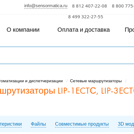
info@sensormatica.ru
8 812 407-22-08
8 800 775
к
8 499 322-27-55
О компании
Оплата и доставка
Пр
томатизации и диспетчеризации
Сетевые маршрутизаторы
рутизаторы LIP-1ECTС, LIP-3ECTС
ктеристики
Файлы
Совместимые продукты
3D мод