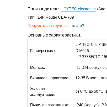
Производитель:
LOYTEC electronics
(Авст
Тип:
L-IP Router CEA-709
Продуктовая группа L
что это?
Основные характеристики:
LIP-1ECTС, LIP-3
Размеры (мм):
DIM046
LIP-3333ECTС
: 15
Монтаж:
На DIN-рейку по 
Входное напряжение:
12-35 В пост. ток
Условия
от 0 °C до 50 °C,
эксплуатации:
Пыле- и влагозащита:
IP40 (корпус), IP