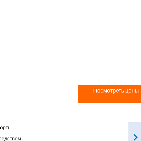
Посмотреть цены
порты
редством