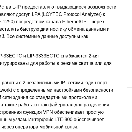
йства L-IP предоставляют выдающиеся возможности
авляют доступ LPA (LOYTEC Protocol Analyzer) к
-1250) посредством канала Ethernet/ IP – через
ществлять быструю диагностику обмена данными и
й. Все системные данные доступны как
IP-33ECTC и LIP-3333ECTC снабжаются 2-мя
фигурированы для работы в режиме свитча или для
 работы с 2 независимыми IP- сетями, один порт
twork) с определенными настройками безопасности
ой сети здания со стандартными протоколами
ва также работают как файерволл для разделения
Встроенная функция VPN обеспечивает простую
енным узлам. Интерфейс LTE-800 обеспечивает
 через оператора мобильной связи.