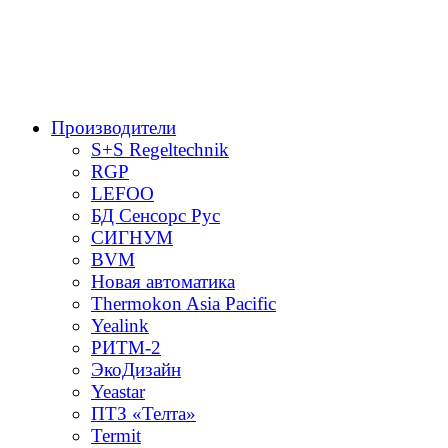
Производители
S+S Regeltechnik
RGP
LEFOO
БД Сенсорс Рус
СИГНУМ
BVM
Новая автоматика
Thermokon Asia Pacific
Yealink
РИТМ-2
ЭкоДизайн
Yeastar
ПТЗ «Телта»
Termit