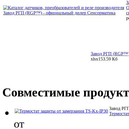
З
О
с
p
Завод РГП (RGP™):
xlsx
153.59 Кб
Совместимые продук
Завод РГ
Термостат
от