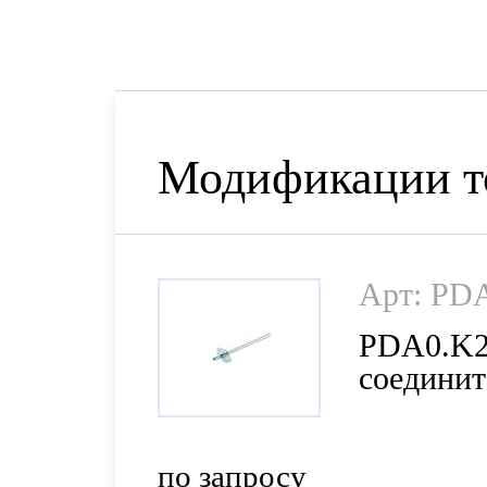
Модификации т
Арт: PD
PDA0.K2
соедините
50 мм (T
по запросу