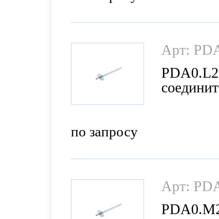
Арт: PD
PDA0.L2
соедините
100 мм (
по запросу
Арт: PD
PDA0.M2