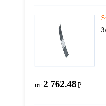
S
З
2 762.48
от
Р