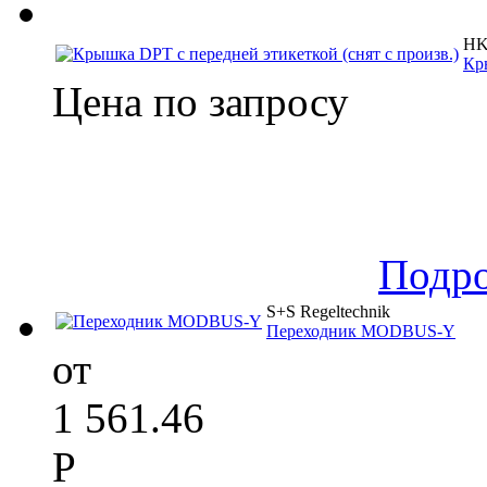
HK 
Кр
Цена по запросу
Подр
S+S Regeltechnik
Переходник MODBUS-Y
от
1 561.46
Р