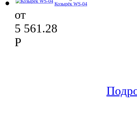
Козырёк WS-04
от
5 561.28
Р
Подр