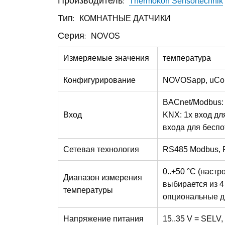
Производитель:
Thermokon Sensortechnik
Тип:
КОМНАТНЫЕ ДАТЧИКИ
Серия:
NOVOS
Измеряемые значения
температура
Конфигурирование
NOVOSapp, uCon
BACnet/Modbus: 
Вход
KNX: 1x вход дл
входа для беспо
Сетевая технология
RS485 Modbus, 
0..+50 °C (наст
Диапазон измерения
выбирается из 4 д
температуры
опциональные диа
Напряжение питания
15..35 V = SELV,