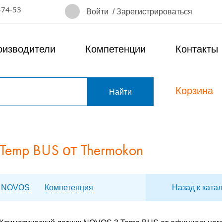
-74-53
Войти
/
Зарегистрироваться
оизводители
Компетенции
Контакты
Корзина
т
mp BUS от Thermokon
с NOVOS
Компетенция
Назад к ката