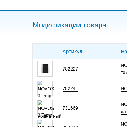
Модификации товара
Артикул
На
NO
782227
те
782241
NO
NO
731669
да
NO