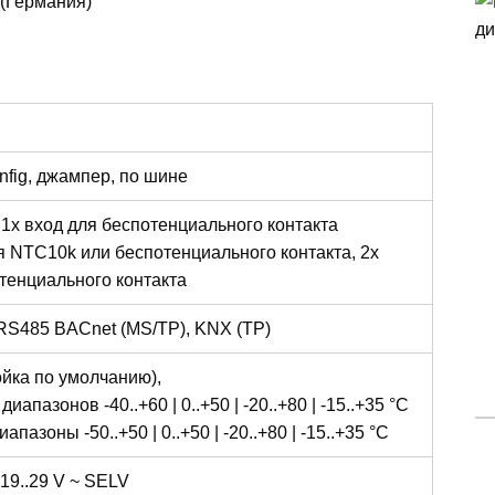
(Германия)
fig, джампер, по шине
1x вход для беспотенциального контакта
я NTC10k или беспотенциального контакта, 2x
тенциального контакта
RS485 BACnet (MS/TP), KNX (TP)
ройка по умолчанию),
иапазонов -40..+60 | 0..+50 | -20..+80 | -15..+35 °C
пазоны -50..+50 | 0..+50 | -20..+80 | -15..+35 °C
 19..29 V ~ SELV