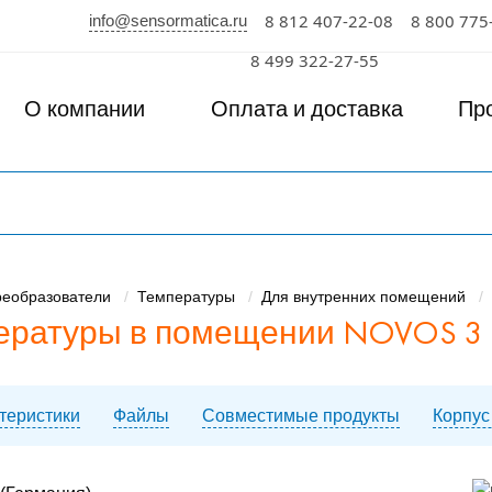
info@sensormatica.ru
8 812 407-22-08
8 800 775
к
8 499 322-27-55
О компании
Оплата и доставка
Пр
реобразователи
Температуры
Для внутренних помещений
ратуры в помещении NOVOS 3 Te
ктеристики
Файлы
Совместимые продукты
Корпу