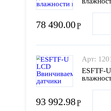
влажност
давления
78 490.00
Р
Арт: 120
ESFTF-U
влажност
давления
93 992.98
Р