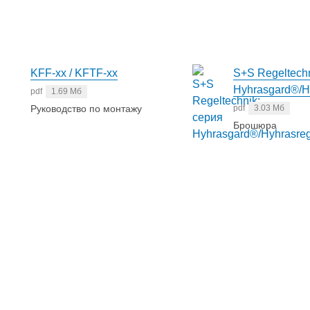
KFF-xx / KFTF-xx
S+S Regeltechn
Hyhrasgard®/H
pdf
1.69 Мб
Руководство по монтажу
pdf
3.03 Мб
Брошюра