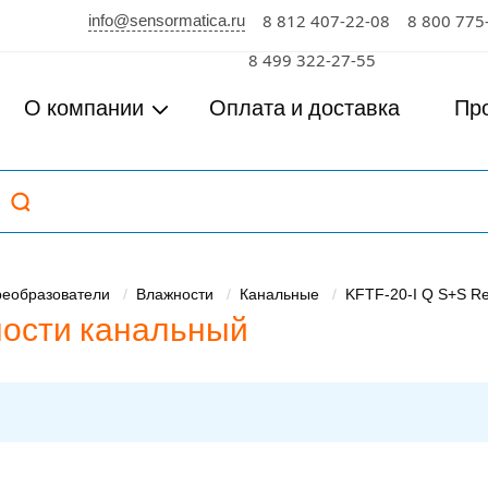
info@sensormatica.ru
8 812 407-22-08
8 800 775
к
8 499 322-27-55
О компании
Оплата и доставка
Пр
реобразователи
Влажности
Канальные
KFTF-20-I Q S+S Re
жности канальный