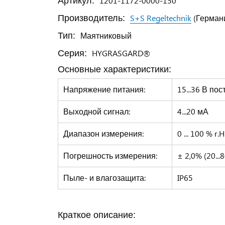
1201-1172-0000-150
Артикул:
S+S Regeltechnik
(Герман
Производитель:
Маятниковый
Тип:
HYGRASGARD®
Серия:
Основные характеристики:
Напряжение питания:
15...36 В пос
Выходной сигнал:
4...20 мА
Диапазон измерения:
0 ... 100 % r.H
Погрешность измерения:
± 2,0% (20..
Пыле- и влагозащита:
IP65
Краткое описание: