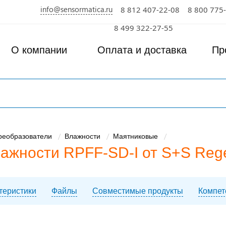
info@sensormatica.ru
8 812 407-22-08
8 800 775
8 499 322-27-55
О компании
Оплата и доставка
Пр
преобразователи
Влажности
Маятниковые
ажности RPFF-SD-I от S+S Rege
ктеристики
Файлы
Совместимые продукты
Компет