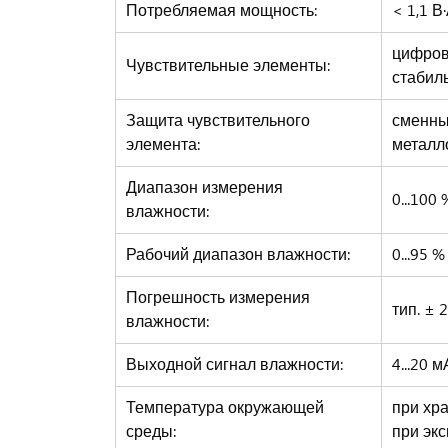
Потребляемая мощность:
< 1,1 В
цифров
Чувствительные элементы:
стабил
Защита чувствительного
сменны
элемента:
металло
Диапазон измерения
0...100
влажности:
Рабочий диапазон влажности:
0...95 
Погрешность измерения
тип. ± 
влажности:
Выходной сигнал влажности:
4...20 
Температура окружающей
при хра
среды:
при экс