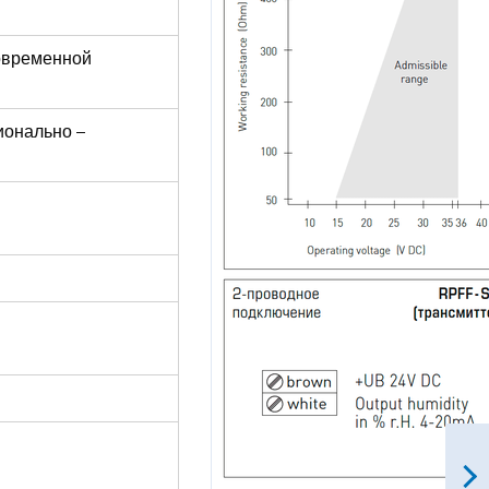
говременной
ионально –