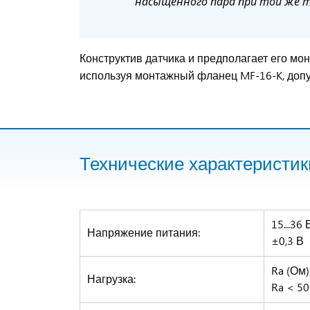
насыщенного пара при той же 
Конструктив датчика и предполагает его мо
используя монтажный фланец MF-16-K, допу
Технические характеристик
15...36
Напряжение питания:
±0,3 В
Ra (Ом) 
Нагрузка:
Ra < 5