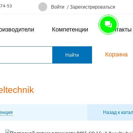
-74-53
Войти
/
Зарегистрироваться
оизводители
Компетенции
Контакты
Корзина
т
ltechnik
енция
Назад к ката