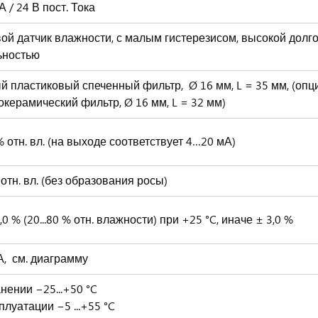
·А / 24 В пост. Тока
ой датчик влажности, с малым гистерезисом, высокой дол
ьностью
й пластиковый спеченный фильтр, Ø 16 мм, L = 35 мм, (опц
керамический фильтр, Ø 16 мм, L = 32 мм)
 % отн. вл. (на выходе соответствует 4…20 мА)
% отн. вл. (без образования росы)
2,0 % (20...80 % отн. влажности) при +25 °C, иначе ± 3,0 %
мА, см. диаграмму
нении −25...+50 °C
плуатации −5 ...+55 °C