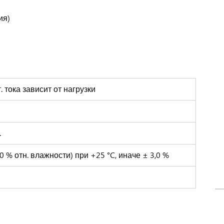
ия)
т. тока зависит от нагрузки
.
.80 % отн. влажности) при +25 °C, иначе ± 3,0 %