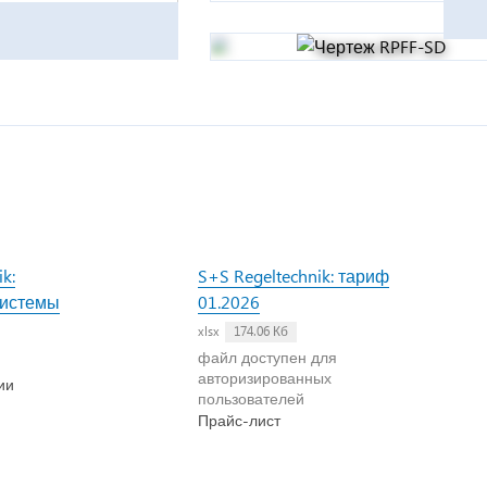
k:
S+S Regeltechnik: тариф
истемы
01.2026
xlsx
174.06 Кб
файл доступен для
тная совместимость»
авторизированных
ии
пользователей
Прайс-лист