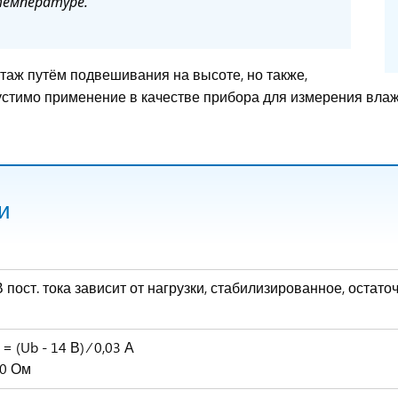
температуре.
нтаж путём подвешивания на высоте, но также,
стимо применение в качестве прибора для измерения влаж
и
 В пост. тока зависит от нагрузки, стабилизированное, остат
= (Ub - 14 В) ⁄ 0,03 А
00 Ом