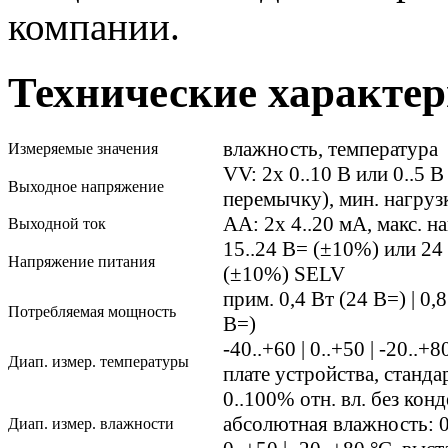
компании.
Технические характе
влажность, температура
Измеряемые значения
VV: 2x 0..10 В или 0..5 
Выходное напряжение
перемычку), мин. нагруз
AA: 2x 4..20 мА, макс. н
Выходной ток
15..24 В= (±10%) или 24
Напряжение питания
(±10%) SELV
прим. 0,4 Вт (24 В=) | 0,
Потребляемая мощность
В=)
-40..+60 | 0..+50 | -20..+
Диап. измер. температуры
плате устройства, станда
0..100% отн. вл. без конд
абсолютная влажность: 0..
Диап. измер. влажности