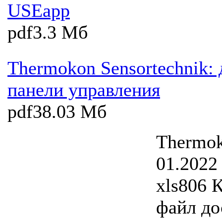
USEapp
pdf
3.3 Мб
Thermokon Sensortechnik: 
панели управления
pdf
38.03 Мб
Thermok
01.2022
xls
806 
файл до