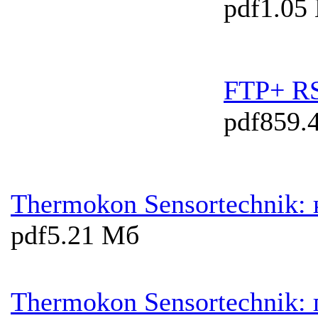
pdf
1.05
FTP+ R
pdf
859.
Thermokon Sensortechnik:
pdf
5.21 Мб
Thermokon Sensortechnik: