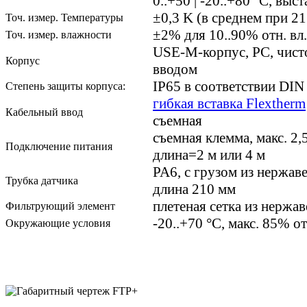
0..+50 | -20..+80 °C, выс
±0,3 K (в среднем при 21
Точ. измер. Температуры
±2% для 10..90% отн. вл.
Точ. измер. влажности
USE-M-корпус, PC, чист
Корпус
вводом
IP65 в соответствии DI
Степень защиты корпуса:
гибкая вставка Flextherm
Кабельный ввод
съемная
съемная клемма, макс. 2,
Подключение питания
длина=2 м или 4 м
PA6, с грузом из нержав
Трубка датчика
длина 210 мм
плетеная сетка из нержа
Фильтрующий элемент
-20..+70 °C, макс. 85% от
Окружающие условия