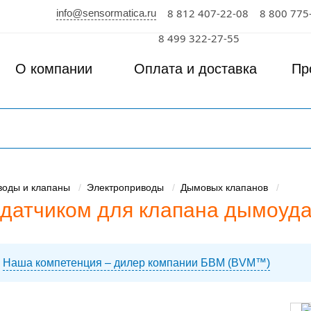
info@sensormatica.ru
8 812 407-22-08
8 800 775
к
8 499 322-27-55
О компании
Оплата и доставка
Пр
воды и клапаны
Электроприводы
Дымовых клапанов
одатчиком для клапана дымоуд
Наша компетенция – дилер компании БВМ (BVM™)