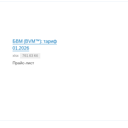
БВМ (BVM™): тариф
01.2026
xlsx
761.63 Кб
Прайс-лист