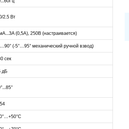
...60Гц
0/2.5 Вт
мА...3A (0,5А), 250В (настраивается)
°…90° (-5°…95° механический ручной взвод)
0 сек
5 дБ
°...85°
P54
30°…+50°С
40°…+70°С