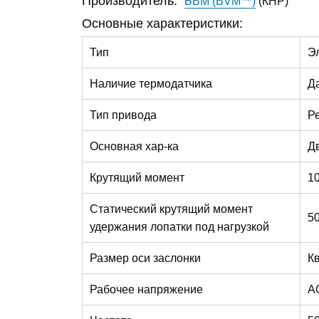
БВМ (BVM™)
(КНР)
Производитель:
Основные характеристики:
Тип
Э
Наличие термодатчика
Д
Тип привода
Р
Основная хар-ка
Д
Крутящий момент
1
Статический крутящий момент
5
удержания лопатки под нагрузкой
Размер оси заслонки
К
Рабочее напряжение
A