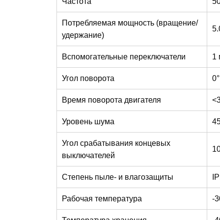
Частота
50
Потребляемая мощность (вращение/
5.
удержание)
Вспомогательные переключатели
1 
Угол поворота
0
Время поворота двигателя
<3
Уровень шума
4
Угол срабатывания концевых
10
выключателей
Степень пыле- и влагозащиты
I
Рабочая температура
-
Температура хранения
-