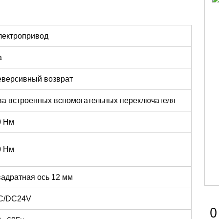
лектропривод
а
еверсивный возврат
ва встроенных вспомогательных переключателя
0 Нм
0 Нм
вадратная ось 12 мм
C/DC24V
0