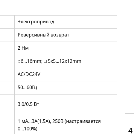
Электропривод
Реверсивный возврат
2 Нм
○6...16mm; □ 5x5...12x12mm
AC/DC24V
50...60Гц
3.0/0.5 Вт
1 мА...3А(1,5А), 250В (настраивается
4
0...100%)