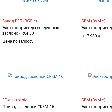
Завод РГП (RGP™)
БВМ (BVM™)
Электроприводы воздушных
Электропривод
заслонок RGP30
от
7 980
Цена по запросу
SE-elektronic
БВМ (BVM™)
Привод заслонки CKSM-16
Электропривод