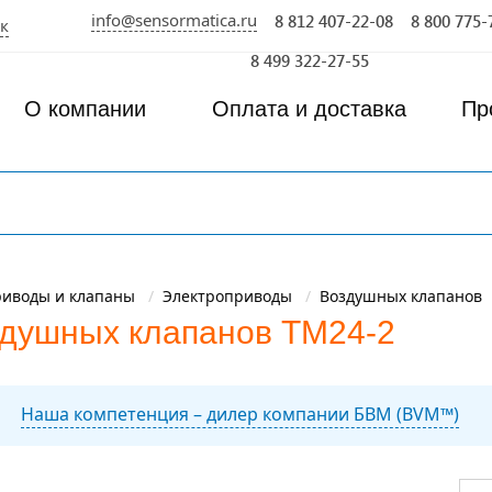
info@sensormatica.ru
8 812 407-22-08
8 800 775-
к
8 499 322-27-55
О компании
Оплата и доставка
Пр
риводы и клапаны
Электроприводы
Воздушных клапанов
здушных клапанов TM24-2
Наша компетенция – дилер компании БВМ (BVM™)