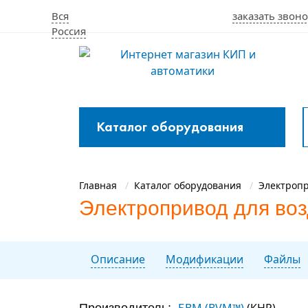
Вся
заказать звоно
Россия
Каталог оборудования
Закрыть
меню
Главная
Каталог оборудования
Электроп
Электропривод для во
Описание
Модификации
Файлы
БВМ (BVM™)
(КНР)
Производитель: