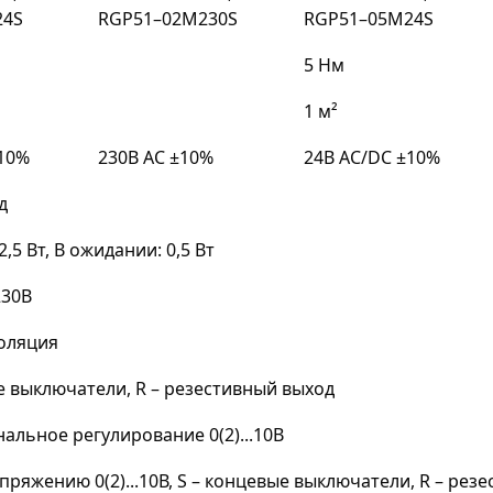
24S
RGP51–02M230S
RGP51–05M24S
5 Нм
1 м²
±10%
230B AC ±10%
24B AC/DC ±10%
д
2,5 Вт, В ожидании: 0,5 Вт
 230B
золяция
е выключатели, R – резестивный выход
льное регулирование 0(2)...10В
пряжению 0(2)...10В, S – концевые выключатели, R – рез