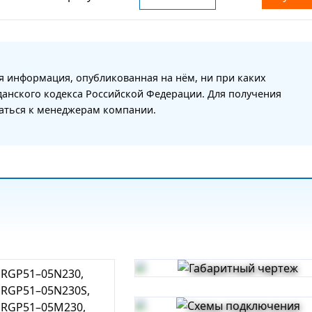
я информация, опубликованная на нём, ни при каких
данского кодекса Российской Федерации. Для получения
щаться к менеджерам компании.
RGP51–05N230,
RGP51–05N230S,
RGP51–05M230,