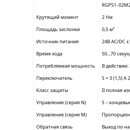
RGP51–02M
Крутящий момент
2 Нм
Площадь заслонки
0,5 м²
Источник питания
24B AC/DC 
Время хода
50...70 секун
Потребляемая мощность
В действии: 
Переключатель
S = 3 (1,5) A
Класс защиты
II полная и
Управление (серия N)
S – концевы
Управление (серия M)
Пропорциона
Обратная связь
Выход по на