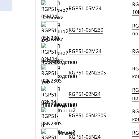
RG
RGP51-05M24
10
RG
RGP51-05N230
по
RGP51-02M24
RG
RG
RGP51-02N230S
ко
RG
RGP51-02N24
пр
RG
RGP51-05N230S
ко
RG
RGP51-05N24