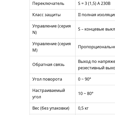
Переключатель
S = 3 (1,5) A 230B
Класс защиты
II полная изоляци
Управление (серия
S – концевые вык
N)
Управление (серия
Пропорциональное
M)
Выход по напряжен
Обратная связь
резестивный вых
Угол поворота
0 ~ 90°
Настраиваемый
10 ~ 80°
угол
Вес (без упаковки)
0,5 кг