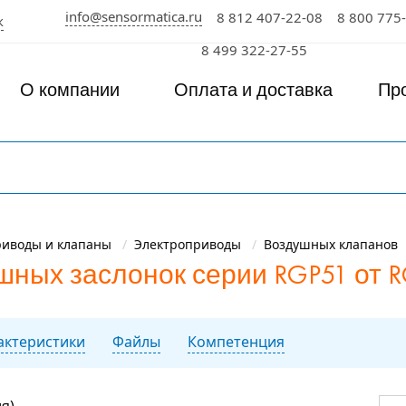
info@sensormatica.ru
8 812 407-22-08
8 800 775
к
8 499 322-27-55
О компании
Оплата и доставка
Пр
риводы и клапаны
Электроприводы
Воздушных клапанов
ных заслонок серии RGP51 от 
рактеристики
Файлы
Компетенция
я)