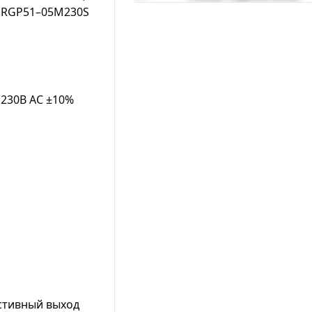
RGP51–05M230S
230B AC ±10%
естивный выход