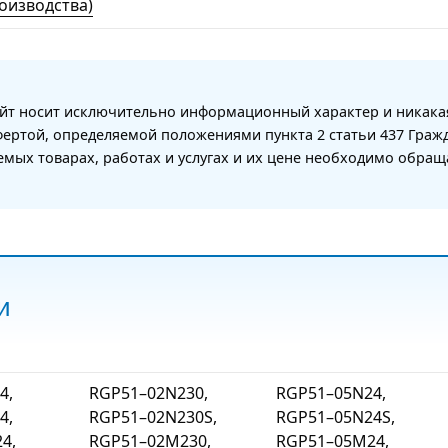
оизводства)
айт носит исключительно информационный характер и никака
фертой, определяемой положениями пункта 2 статьи 437 Граж
мых товарах, работах и услугах и их цене необходимо обра
и
4,
RGP51–02N230,
RGP51–05N24,
4,
RGP51–02N230S,
RGP51–05N24S,
4,
RGP51–02M230,
RGP51–05M24,