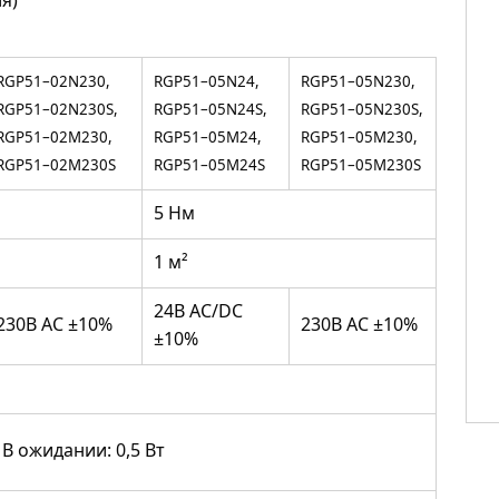
RGP51–02N230,
RGP51–05N24,
RGP51–05N230,
RGP51–02N230S,
RGP51–05N24S,
RGP51–05N230S,
RGP51–02M230,
RGP51–05M24,
RGP51–05M230,
RGP51–02M230S
RGP51–05M24S
RGP51–05M230S
5 Нм
1 м²
24B AC/DC
230B AC ±10%
230B AC ±10%
±10%
, В ожидании: 0,5 Вт