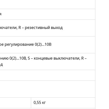
я
лючатели, R – резестивный выход
 регулирование 0(2)...10В
ию 0(2)...10В, S – концевые выключатели, R –
од
0,55 кг