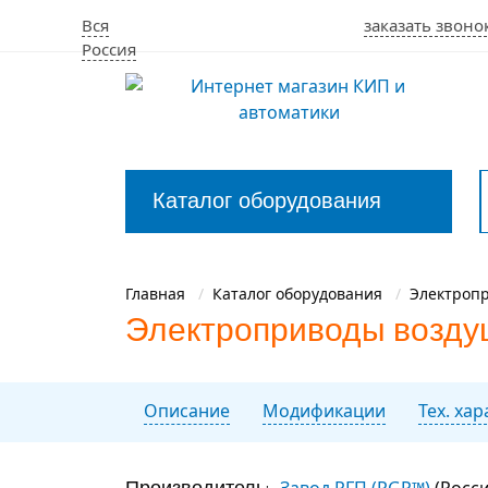
Вся
заказать звоно
Россия
Каталог оборудования
Закрыть
меню
Главная
Каталог оборудования
Электроп
Электроприводы воздуш
Описание
Модификации
Тех. ха
Производитель:
Завод РГП (RGP™)
(Росси