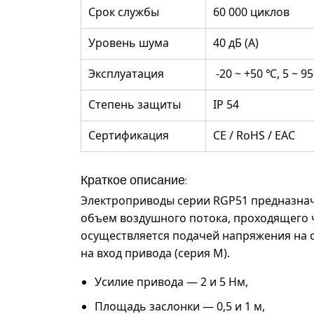
Срок службы
60 000 циклов
Уровень шума
40 дБ (A)
Эксплуатация
-20 ~ +50 ℃, 5 ~ 9
Степень защиты
IP 54
Сертификация
CE / RoHS / EAC
Краткое описание:
Электроприводы серии
RGP51
предназнач
объем воздушного потока, проходящего ч
осуществляется подачей напряжения на с
на вход привода (серия M).
Усилие привода — 2 и 5 Нм,
Площадь заслонки — 0,5 и 1 м,