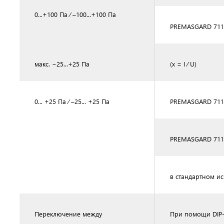
0...+100 Па ⁄ –100...+100 Па
PREMASGARD 7110
макс. −25...+25 Па
(x = I ⁄ U)
0... +25 Па ⁄ –25... +25 Па
PREMASGARD 711
PREMASGARD 711
в стандартном и
Переключение между
При помощи DIP-