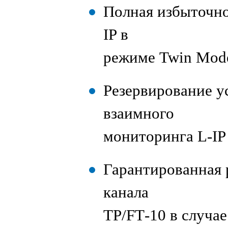
Полная избыточно
IP в
режиме Twin Mode
Резервирование у
взаимного
мониторинга L-IP
Гарантированная 
канала
TP/FT‑10 в случа