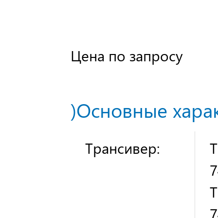
Цена по запросу
)Основные харак
Трансивер:
T
7
T
7