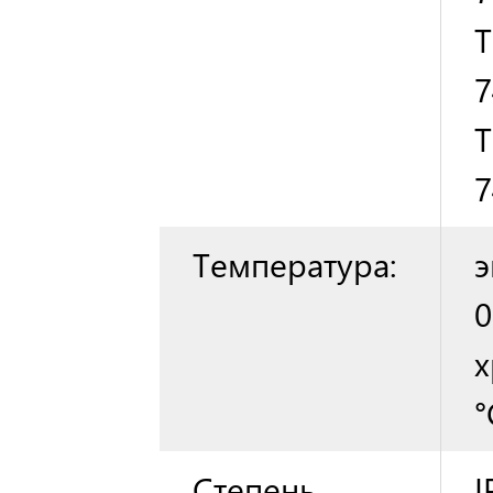
T
7
T
7
Температура:
э
0
х
°
Степень
I