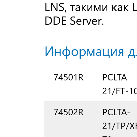
LNS, такими как 
DDE Server.
Информация дл
74501R
PCLTA-
21/FT-1
74502R
PCLTA-
21/TP/X