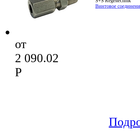
S+S Regeltechnik
Винтовое соединен
от
2 090.02
Р
Подр