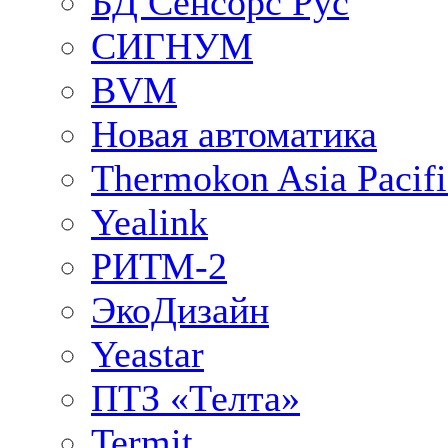
БД Сенсорс Рус
СИГНУМ
BVM
Новая автоматика
Thermokon Asia Pacifi
Yealink
РИТМ-2
ЭкоДизайн
Yeastar
ПТЗ «Телта»
Termit