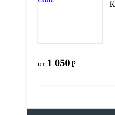
К
1 050
от
Р