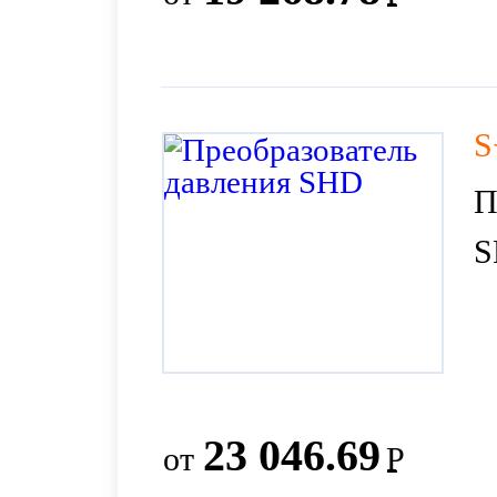
S
П
S
23 046.69
от
Р