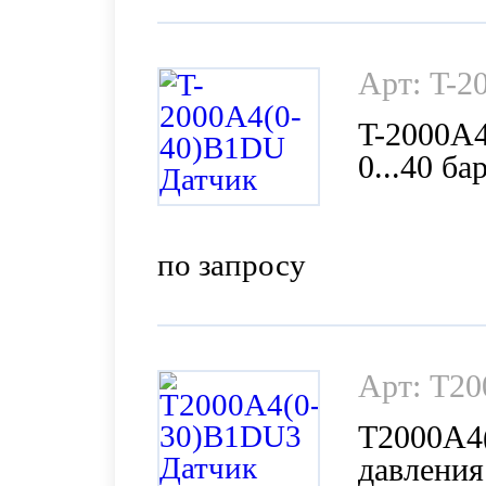
Арт: T-
T-2000A4
0...40 б
DIN4365
по запросу
Арт: T2
T2000A4
давления 