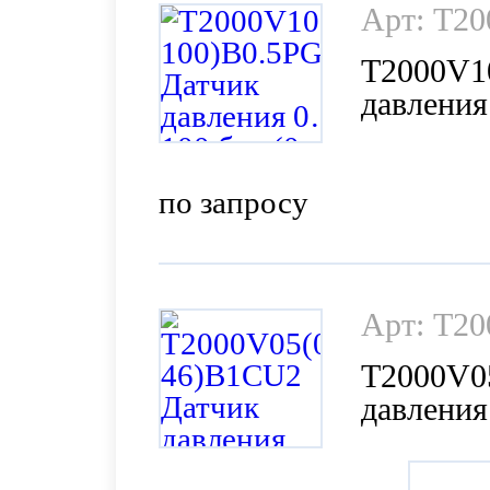
Арт: T20
T2000V10
давления
0,5%, Pac
по запросу
Арт: T2
T2000V0
давления 
20 UNF, 