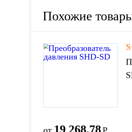
Похожие товар
S
П
S
19 268.78
от
Р