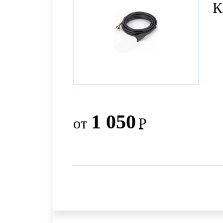
К
1 050
от
Р