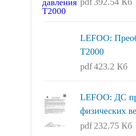
pdf
392.54 Кб
LEFOO: Преоб
T2000
pdf
423.2 Кб
LEFOO: ДС пр
физических в
pdf
232.75 Кб