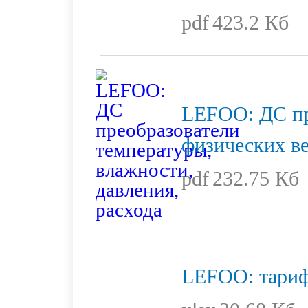
pdf
423.2 Кб
LEFOO: ДС пр
физических в
pdf
232.75 Кб
LEFOO: тариф