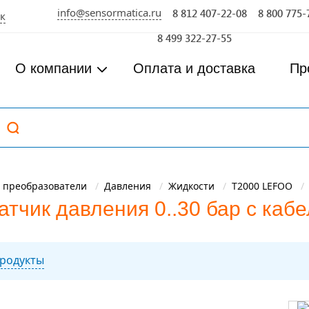
info@sensormatica.ru
8 812 407-22-08
8 800 775-
к
8 499 322-27-55
О компании
Оплата и доставка
Пр
 преобразователи
Давления
Жидкости
T2000 LEFOO
тчик давления 0..30 бар с каб
родукты