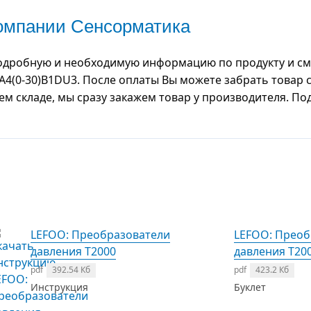
компании Сенсорматика
одробную и необходимую информацию по продукту и смо
00A4(0-30)B1DU3. После оплаты Вы можете забрать товар
шем складе, мы сразу закажем товар у производителя. П
LEFOO: Преобразователи
LEFOO: Преоб
давления T2000
давления T20
pdf
392.54 Кб
pdf
423.2 Кб
Инструкция
Буклет