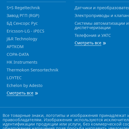
S+S Regeltechnik
Датчики и преобразовате
Завод РГП (RGP)
Электроприводы и клапа
БД Сенсорс Рус
Системы автоматизации и
диспетчеризации
Ericsson-LG - iPECS
Телефония и УАТС
J&R Technology
»
Смотреть все
АРТКОМ
COPA-DATA
HK Instruments
Thermokon Sensortechnik
LOYTEC
Echelon by Adesto
»
Смотреть все
Все товарные знаки, логотипы и изображения принадлежат 
правообладателям. Изображения используются исключител
идентификации продукции или услуги, без коммерческой со
обнаружении нарушения прав просьба направить уведомле