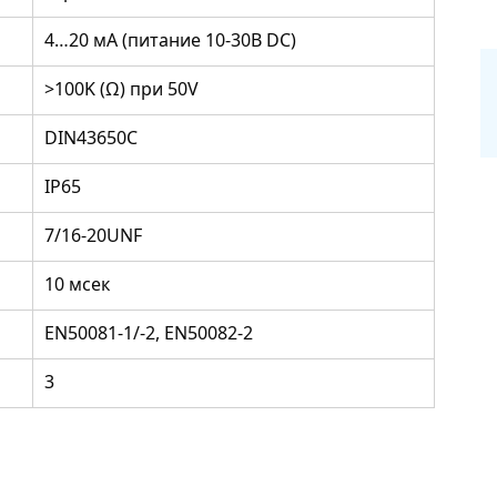
4…20 мА (питание 10-30В DC)
>100K (Ω) при 50V
DIN43650C
IP65
7/16-20UNF
10 мсек
EN50081-1/-2, EN50082-2
3