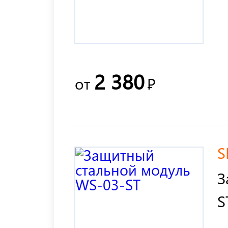
2 380
от
Р
S
З
S