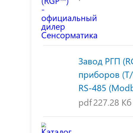
Завод РГП (R
приборов (T/R
RS-485 (Mod
pdf
227.28 Кб