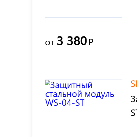
3 380
от
Р
S
З
S