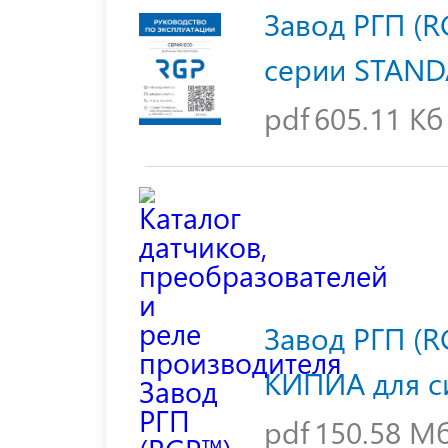
Завод РГП (R
серии STANDA
pdf
605.11 Кб
Завод РГП (
КИПИА для с
pdf
150.58 М