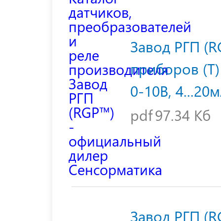
Завод РГП (R
приборов (T)
0-10В, 4...20
pdf
97.34 Кб
Завод РГП (R