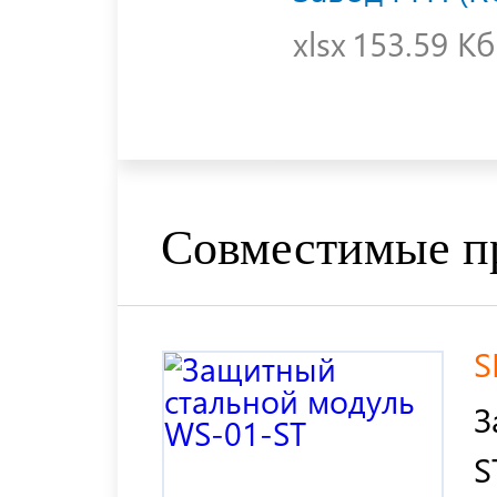
xlsx
153.59 Кб
Совместимые п
S
З
S