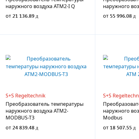
наружного воздуха ATM2-I Q
наружного воз
от
21 136.89
от
55 996.08
S+S Regeltechnik
S+S Regeltechn
Преобразователь температуры
Преобразоват
наружного воздуха ATM2-
наружного воз
MODBUS-T3
Modbus
от
24 839.48
от
18 507.55