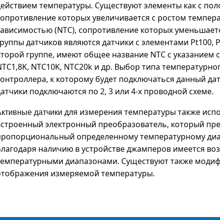
действием температуры. Существуют элементы как с по
сопротивление которых увеличивается с ростом темпера
зависимостью (NTC), сопротивление которых уменьшает
группы датчиков являются датчики с элементами Pt100, P
второй группе, имеют общее название NTC с указанием 
NTC1,8K, NTC10K, NTC20k и др. Выбор типа температурно
контроллера, к которому будет подключаться данный дат
датчики подключаются по 2, 3 или 4-х проводной схеме.
Активные датчики
для измерения температуры также испо
встроенный электронный преобразователь, который преобр
пропорциональный определенному температурному диапа
Благодаря наличию в устройстве джамперов имеется в
температурными диапазонами. Существуют также модифи
отображения измеряемой температуры.