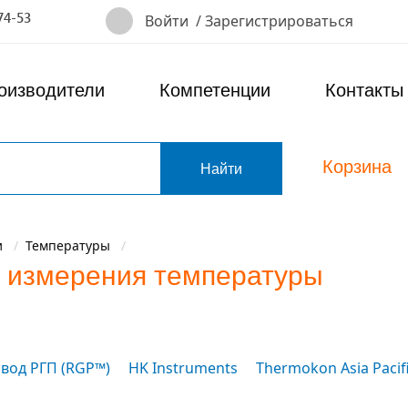
74-53
Войти
/
Зарегистрироваться
оизводители
Компетенции
Контакты
Корзина
т
и
Температуры
я измерения температуры
авод РГП (RGP™)
HK Instruments
Thermokon Asia Pacif