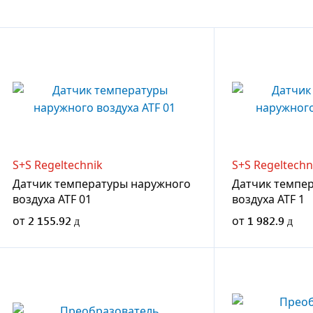
S+S Regeltechnik
S+S Regeltechn
Датчик температуры наружного
Датчик темпе
воздуха ATF 01
воздуха ATF 1
от
2 155.92
от
1 982.9