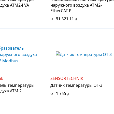
духа ATM2-I VA
наружного воздуха ATM2-
EtherCAT P
от
51 321.11
ik
SENSORTECHNIK
ель температуры
Датчик температуры OT-3
духа ATM 2
от
1 755