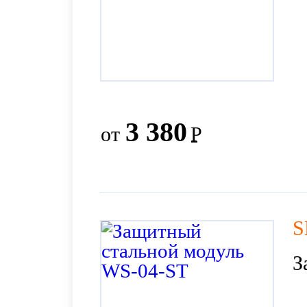
3 380
от
Р
S
З