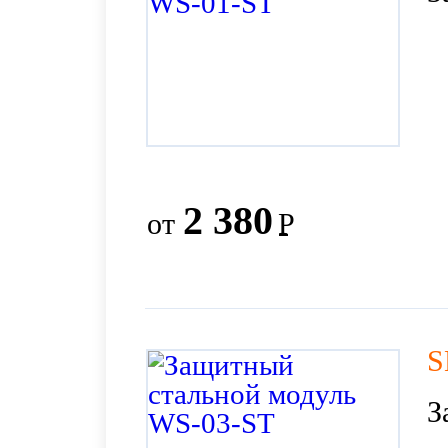
2 380
от
Р
S
З