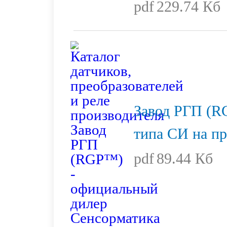
pdf
229.74 Кб
Завод РГП (R
типа СИ на п
pdf
89.44 Кб