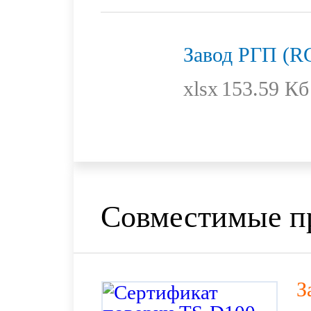
Завод РГП (R
xlsx
153.59 Кб
Совместимые п
З