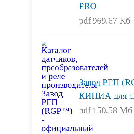
PRO
pdf
969.67 Кб
Завод РГП (R
КИПИА для с
pdf
150.58 Мб