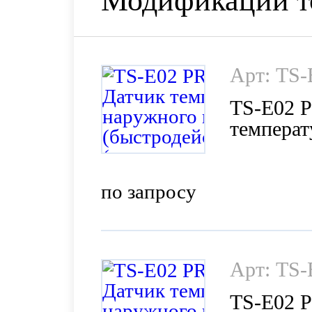
Модификации т
Арт: TS
TS-E02 
температ
(быстрод
производ
по запросу
Арт: TS
TS-E02 