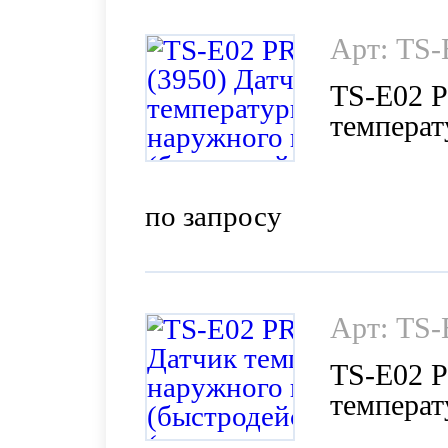
Арт: TS
TS-E02 
температ
(быстрод
производ
по запросу
Арт: TS
TS-E02 
температ
(быстрод