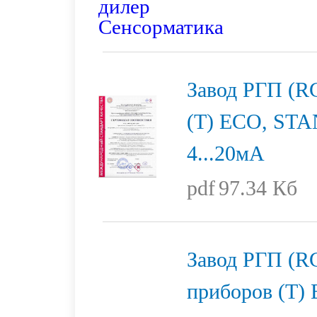
Завод РГП (R
(T) ECO, STA
4...20мА
pdf
97.34 Кб
Завод РГП (R
приборов (T