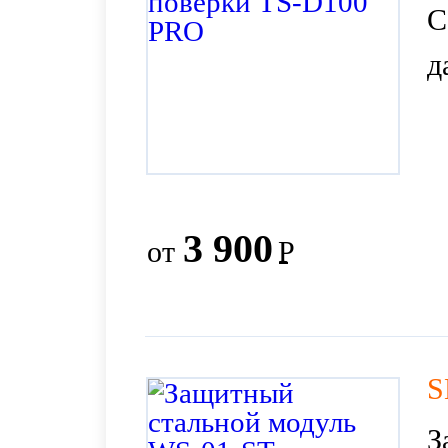
С
д
3 900
от
Р
S
З