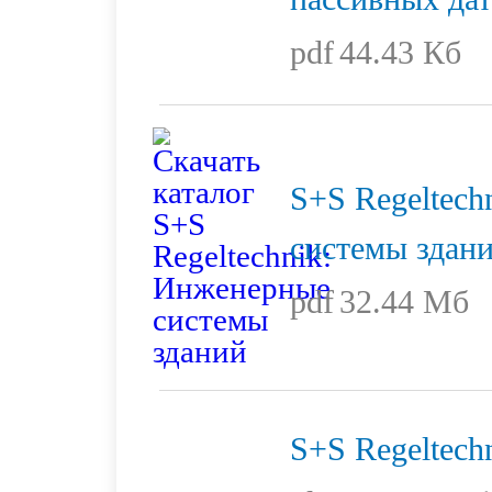
pdf
44.43 Кб
S+S Regeltech
системы здан
pdf
32.44 Мб
S+S Regeltech