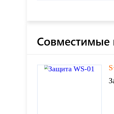
Совместимые 
S
З