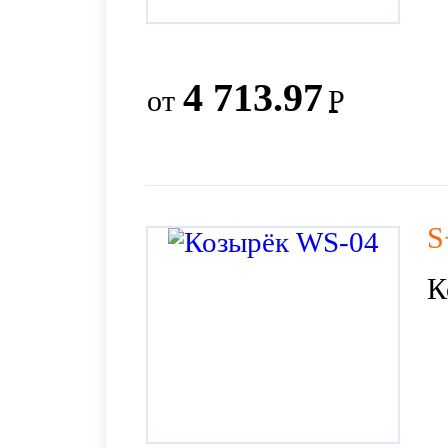
4 713.97
от
Р
S
К