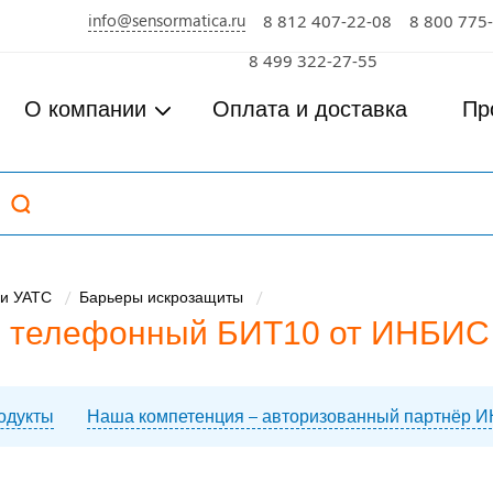
info@sensormatica.ru
8 812 407-22-08
8 800 775
8 499 322-27-55
О компании
Оплата и доставка
Пр
и УАТС
Барьеры искрозащиты
й телефонный БИТ10 от ИНБИС
одукты
Наша компетенция – авторизованный партнёр