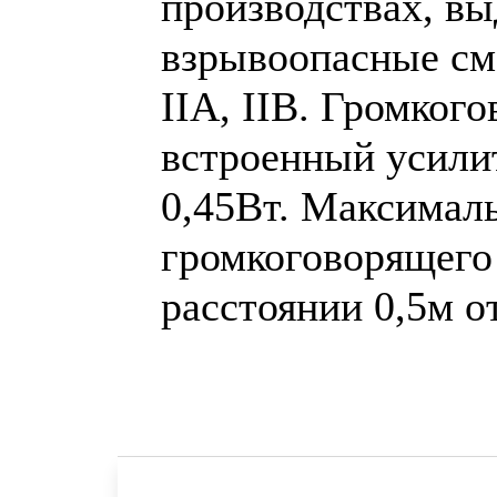
производствах, в
взрывоопасные сме
IIА, IIB. Громког
встроенный усил
0,45Вт. Максималь
громкоговорящего
расстоянии 0,5м о